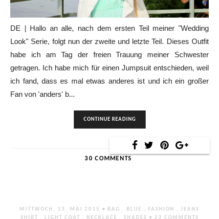
DE | Hallo an alle, nach dem ersten Teil meiner "Wedding
Look" Serie, folgt nun der zweite und letzte Teil. Dieses Outfit
habe ich am Tag der freien Trauung meiner Schwester
getragen. Ich habe mich für einen Jumpsuit entschieden, weil
ich fand, dass es mal etwas anderes ist und ich ein großer
Fan von 'anders' b...
CONTINUE READING
30 COMMENTS
MITTWOCH, 13. MAI 2015 •
BAG
,
BLUE
,
FASHION
,
JEANS
SHIRT
,
LIGHT COAT
,
NECKLACE
,
SHADES
•
23 COMMENTS