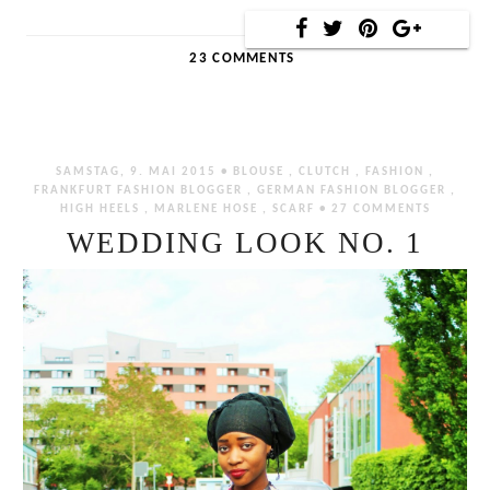
23 COMMENTS
SAMSTAG, 9. MAI 2015 •
BLOUSE
,
CLUTCH
,
FASHION
,
FRANKFURT FASHION BLOGGER
,
GERMAN FASHION BLOGGER
,
HIGH HEELS
,
MARLENE HOSE
,
SCARF
•
27 COMMENTS
WEDDING LOOK NO. 1