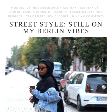
MONTAG, 26. NOVEMBER 2018 •
AIR MAX
,
AIR MAX 98
,
BERLIN FASHION BLOGGER
,
FASHION
,
FRANKFURT FASHION
BLOGGER
,
GERMAN FASHION BLOGGER
,
NIKE
•
0 COMMENTS
STREET STYLE: STILL ON
MY BERLIN VIBES