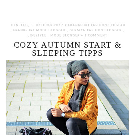
DIENSTAG, 3. OKTOBER 2017 •
FRANKFURT FASHION BLOGGER
,
FRANKFURT MODE BLOGGER
,
GERMAN FASHION BLOGGER
,
LIFESTYLE
,
MODE BLOGGER
•
1 COMMENT
COZY AUTUMN START &
SLEEPING TIPPS