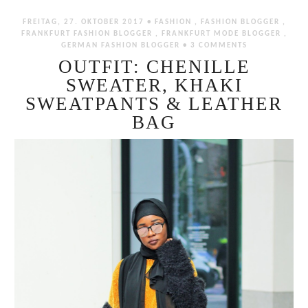
FREITAG, 27. OKTOBER 2017 •
FASHION
,
FASHION BLOGGER
,
FRANKFURT FASHION BLOGGER
,
FRANKFURT MODE BLOGGER
,
GERMAN FASHION BLOGGER
•
3 COMMENTS
OUTFIT: CHENILLE
SWEATER, KHAKI
SWEATPANTS & LEATHER
BAG