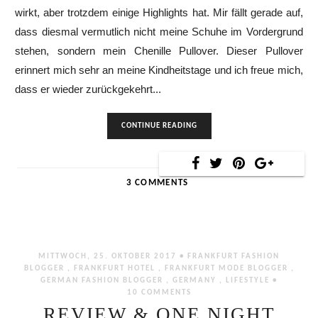
wirkt, aber trotzdem einige Highlights hat. Mir fällt gerade auf,
dass diesmal vermutlich nicht meine Schuhe im Vordergrund
stehen, sondern mein Chenille Pullover. Dieser Pullover
erinnert mich sehr an meine Kindheitstage und ich freue mich,
dass er wieder zurückgekehrt...
CONTINUE READING
3 COMMENTS
MITTWOCH, 25. OKTOBER 2017 •
FRANKFURT FASHION
BLOGGER
,
FRANKFURT HOTEL
,
FRANKFURT MODE BLOGGER
,
GERMAN FASHION BLOGGER
,
GERMANY
,
LIFESTYLE
•
10 COMMENTS
REVIEW & ONE NIGHT