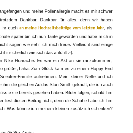
r angefangen und meine Pollenallergie macht es mir schwer
trotzdem Dankbar. Dankbar für alles, denn wir haben
t ihr euch
, als
an meine Hochzeitsbeiträge vom letzten Jahr
onate später bin ich nun Tante geworden und habe mich in
icht sagen wie sehr ich mich freue. Vielleicht sind einige
ihr sicherlich wie sich das anfühlt :-).
en Nike Huarache. Es war ein Akt an sie ranzukommen,
so größer, haha. Zum Glück kam es zu einem Happy End
Sneaker-Familie aufnehmen. Mein kleiner Neffe und ich
 ihm die gleichen Adidas Stan Smith gekauft, die ich auch
sste sie bereits gesehen haben. Bilder folgen, sobald ihm
r liest diesen Beitrag nicht, denn die Schuhe habe ich ihm
uch: Was könnte ich meinem kleinen zusätzlich schenken?
ebe Grüße, Amira