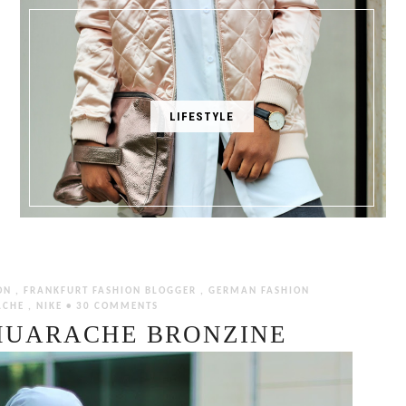
LIFESTYLE
ION
,
FRANKFURT FASHION BLOGGER
,
GERMAN FASHION
ACHE
,
NIKE
•
30 COMMENTS
 HUARACHE BRONZINE