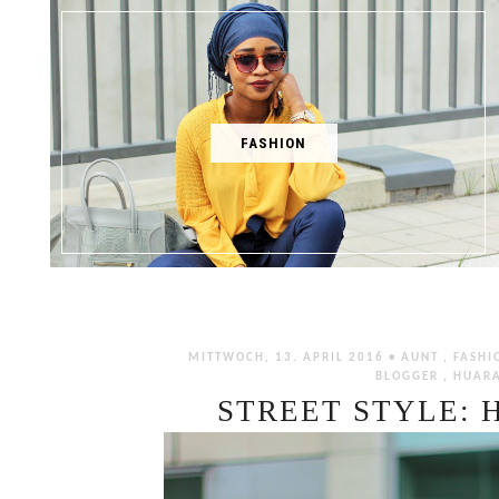
FASHION
MITTWOCH, 13. APRIL 2016 •
AUNT
,
FASH
BLOGGER
,
HUAR
STREET STYLE: