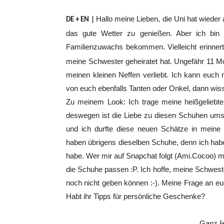
Hallo meine Lieben, die Uni hat wiede
DE + EN |
das gute Wetter zu genießen. Aber ich bin 
Familienzuwachs bekommen. Vielleicht erinner
meine Schwester geheiratet hat. Ungefähr 11 M
meinen kleinen Neffen verliebt. Ich kann euch n
von euch ebenfalls Tanten oder Onkel, dann wisst 
Zu meinem Look: Ich trage meine heißgeliebt
deswegen ist die Liebe zu diesen Schuhen um
und ich durfte diese neuen Schätze in meine 
haben übrigens dieselben Schuhe, denn ich habe
habe. Wer mir auf Snapchat folgt (Ami.Cocoo) mü
die Schuhe passen :P. Ich hoffe, meine Schweste
noch nicht geben können :-). Meine Frage an e
Habt ihr Tipps für persönliche Geschenke?
Ganz li