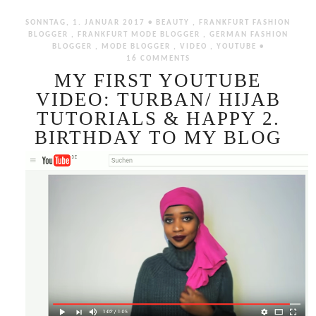
SONNTAG, 1. JANUAR 2017 •
BEAUTY
,
FRANKFURT FASHION
BLOGGER
,
FRANKFURT MODE BLOGGER
,
GERMAN FASHION
BLOGGER
,
MODE BLOGGER
,
VIDEO
,
YOUTUBE
•
16 COMMENTS
MY FIRST YOUTUBE
VIDEO: TURBAN/ HIJAB
TUTORIALS & HAPPY 2.
BIRTHDAY TO MY BLOG