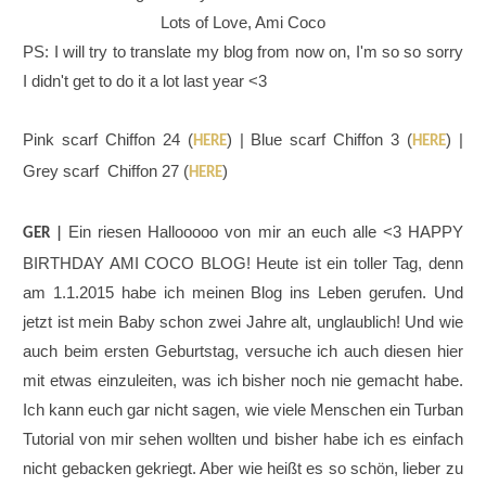
Lots of Love, Ami Coco
PS: I will try to translate my blog from now on, I'm so so sorry
I didn't get to do it a lot last year <3
Pink scarf Chiffon 24 (
) | Blue scarf Chiffon 3 (
) |
HERE
HERE
Grey scarf Chiffon 27 (
)
HERE
Ein riesen Hallooooo von mir an euch alle <3 HAPPY
GER |
BIRTHDAY AMI COCO BLOG! Heute ist ein toller Tag, denn
am 1.1.2015 habe ich meinen Blog ins Leben gerufen. Und
jetzt ist mein Baby schon zwei Jahre alt, unglaublich! Und wie
auch beim ersten Geburtstag, versuche ich auch diesen hier
mit etwas einzuleiten, was ich bisher noch nie gemacht habe.
Ich kann euch gar nicht sagen, wie viele Menschen ein Turban
Tutorial von mir sehen wollten und bisher habe ich es einfach
nicht gebacken gekriegt. Aber wie heißt es so schön, lieber zu